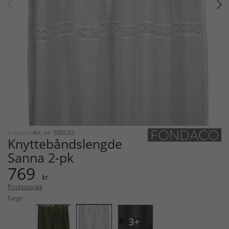
Fondaco
Art. nr: 590592
Knyttebåndslengde
Sanna 2-pk
769
kr
Prishistorikk
Farge
3+