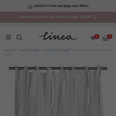
Alltid fri frakt ved kjøp over 899 kr
*
20% ekstra rabatt
på all SALG. Kode:
SALE20
0
0
Gardiner
>
Gardinlengder
>
Knytebåndslengder
> Knyttebåndslengde Sanna
2-pk