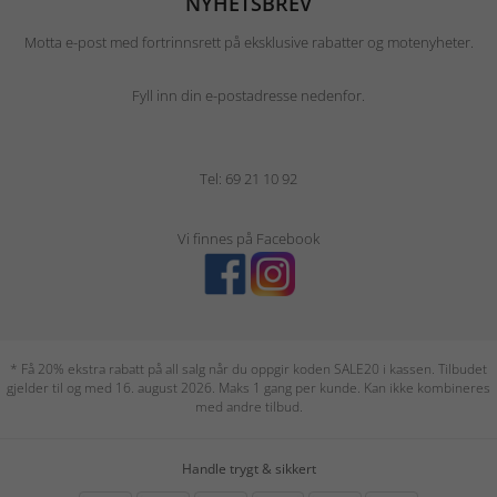
NYHETSBREV
Motta e-post med fortrinnsrett på eksklusive rabatter og motenyheter.
Fyll inn din e-postadresse nedenfor.
Tel: 69 21 10 92
Vi finnes på Facebook
* Få 20% ekstra rabatt på all salg når du oppgir koden SALE20 i kassen. Tilbudet
gjelder til og med 16. august 2026. Maks 1 gang per kunde. Kan ikke kombineres
med andre tilbud.
Handle trygt & sikkert